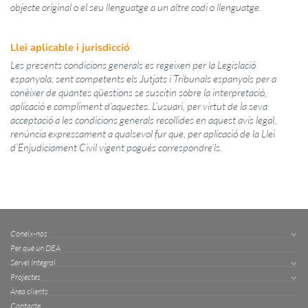
objecte original o el seu llenguatge a un altre codi o llenguatge.
Llei aplicable i jurisdicció
Les presents condicions generals es regeixen per la Legislació
espanyola, sent competents els Jutjats i Tribunals espanyols per a
conèixer de quantes qüestions se suscitin sobre la interpretació,
aplicació e compliment d’aquestes. L’usuari, per virtut de la seva
acceptació a les condicions generals recollides en aquest avís legal,
renúncia expressament a qualsevol fur que, per aplicació de la Llei
d’Enjudiciament Civil vigent pogués correspondre’ls.
Coneix-nos
Per què un DEA
Servei Integral
Projectes
Àrea clients
Contacte