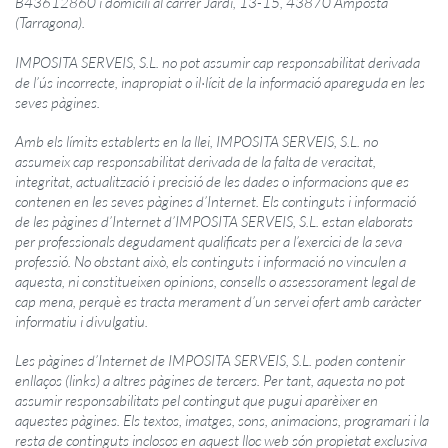
B43612860 i domicili al carrer Jardí, 13-15, 43870 Amposta
(Tarragona).
IMPOSITA
SERVEIS, S.L. no pot assumir cap responsabilitat derivada
de l’ús incorrecte, inapropiat o il·lícit de la informació apareguda en les
seves pàgines.
Amb els límits establerts en la llei,
IMPOSITA
SERVEIS, S.L. no
assumeix cap responsabilitat derivada de la falta de veracitat,
integritat, actualització i precisió de les dades o informacions que es
contenen en les seves pàgines d’Internet. Els continguts i informació
de les pàgines d’Internet d’I
MPOSITA
SERVEIS, S.L. estan elaborats
per professionals degudament qualificats per a l’exercici de la seva
professió. No obstant això, els continguts i informació no vinculen a
aquesta, ni constitueixen opinions, consells o assessorament legal de
cap mena, perquè es tracta merament d’un servei ofert amb caràcter
informatiu i divulgatiu.
Les pàgines d’Internet de
IMPOSITA
SERVEIS, S.L. poden contenir
enllaços (links) a altres pàgines de tercers. Per tant, aquesta no pot
assumir responsabilitats pel contingut que pugui aparèixer en
aquestes pàgines. Els textos, imatges, sons, animacions, programari i la
resta de continguts inclosos en aquest lloc web són propietat exclusiva