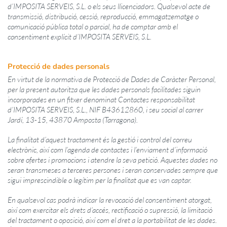
d’
IMPOSITA
SERVEIS, S.L. o els seus llicenciadors. Qualsevol acte de
transmissió, distribució, cessió, reproducció, emmagatzematge o
comunicació pública total o parcial, ha de comptar amb el
consentiment explícit d’
IMPOSITA
SERVEIS, S.L.
Protecció de dades personals
En virtut de la normativa de Protecció de Dades de Caràcter Personal,
per la present autoritza que les dades personals facilitades siguin
incorporades en un fitxer denominat Contactes responsabilitat
d’I
MPOSITA
SERVEIS, S.L., NIF B43612860, i seu social al carrer
Jardí, 13-15, 43870 Amposta (Tarragona).
La finalitat d’aquest tractament és la gestió i control del correu
electrònic, així com l’agenda de contactes i l’enviament d’informació
sobre ofertes i promocions i atendre la seva petició. Aquestes dades no
seran transmeses a terceres persones i seran conservades sempre que
sigui imprescindible o legítim per la finalitat que es van captar.
En qualsevol cas podrà indicar la revocació del consentiment atorgat,
així com exercitar els drets d’accés, rectificació o supressió, la limitació
del tractament o oposició, així com el dret a la portabilitat de les dades.