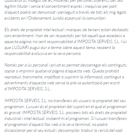
Qualsevol ús indegut de les mateixes per persones diferents del seu
legítim titular i sense el consentiment exprés i inequívoc per part
d’aquest podrà ser denunciat i perseguit a través de tots els mig legals
existents en l’Ordenament Jurídic espanyol i/o comunitari.
Els drets de propietat intel·lectual i marques de tercers estan destacats
convenientment i han de ser respectats per tot aquell que accedeixi a
aquesta pàgina, no sent responsabilitat d’
IMPOSITA
SERVEIS, S.L. l’ús
que L’USUARI pugui dur a terme sobre aquest tema, recaient la
responsabilitat exclusiva en la seva persona.
Només per a ús personal i privat es permet descarregar els continguts,
copiar o imprimir qualsevol pàgina d’aquesta web. Queda prohibit
reproduir, transmetre, modificar o suprimir la informació, contingut o
advertiments d’aquesta web sense la prèvia autorització per escrit
d’
IMPOSITA
SERVEIS, S.L..
IMPOSITA
SERVEIS, S.L. no transfereix als usuaris la propietat del seu
programari. L’usuari és el propietari del suport en el qual el programari
és gravat.
IMPOSITA
SERVEIS, S.L. posseeix tots els drets de propietat
industrial i intel·lectual, incloent-hi el programari. Si l’usuari transfereix
el programari d’aquest lloc web a la seva terminal, no podrà
disseccionar per al seu estudi i descompilar, traduir la versió del codi