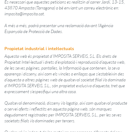
És necessari que aquestes peticions es realitzin al carrer Jardí, 13-15,
43870 Amposta (Tarragona) o bé enviant un correu electrònic en:
imposita@imposita.cat
.
A més a més, podrà presentar una reclamació davant l’Agència
Espanyola de Protecció de Dades.
Propietat industrial i intel·lectuals
Aquesta web és propietat d’
IMPOSITA
SERVEIS, S.L. Els drets de
Propietat Intel·lectual i drets d’explotació i reproducció d’aquesta web,
de les seves pàgines, pantalles, la Informació que contenen, la seva
aparença i disseny, així com els vincles o enllaços que s’estableixin des
d’aquesta a altres pàgines web de qualsevol societat filial i/o dominada
d’
IMPOSITA
SERVEIS, S.L., són propietat exclusiva d’aquesta, tret que
expressament s’especifiqui una altra cosa.
Qualsevol denominació, disseny i/o logotip, així com qualsevol producte
o servei oferts i reflectits en aquesta pàgina web, són marques
degudament registrades per
IMPOSITA
SERVEIS, S.L., per les seves
societats filials i/o dominades per tercers.