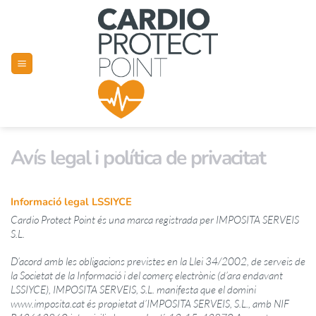
Skip
to
content
Avís legal i política de privacitat
Informació legal LSSIYCE
Cardio Protect Point és una marca registrada per IMPOSITA SERVEIS
S.L.
D’acord amb les obligacions previstes en la Llei 34/2002, de serveis de
la Societat de la Informació i del comerç electrònic (d’ara endavant
LSSIYCE),
IMPOSITA
SERVEIS, S.L. manifesta que el domini
www.imposita.cat és propietat d’
IMPOSITA
SERVEIS, S.L., amb NIF