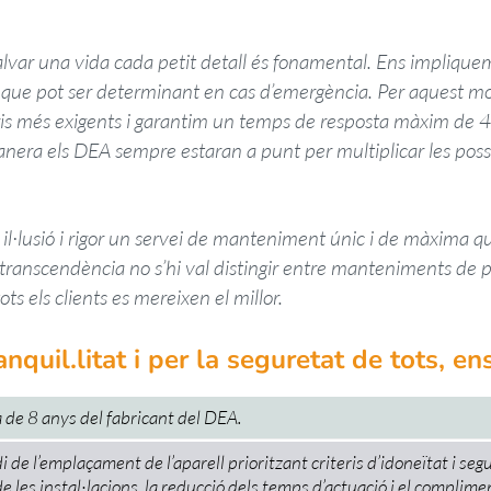
lvar una vida cada petit detall és fonamental. Ens impliquem 
 que pot ser determinant en cas d’emergència. Per aquest mot
eris més exigents i garantim un temps de resposta màxim de 4
era els DEA sempre estaran a punt per multiplicar les possi
·lusió i rigor un servei de manteniment únic i de màxima qual
transcendència no s’hi val distingir entre manteniments de p
ots els clients es mereixen el millor.
ranquil.litat i per la seguretat de tots, 
 de 8 anys del fabricant del DEA.
 de l’emplaçament de l’aparell prioritzant criteris d’idoneïtat i segu
e les instal·lacions, la reducció dels temps d’actuació i el complimen