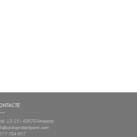
ONTACTE
rdí, 13-15 | 43870 Amposta
fo@cardioprotectpoint .com
 977 704 897