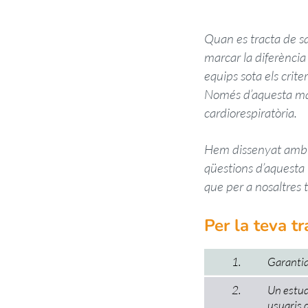
Quan es tracta de sa
marcar la diferència
equips sota els crit
Només d’aquesta man
cardiorespiratòria.
Hem dissenyat amb il
qüestions d’aquesta 
que per a nosaltres t
Per la teva t
1.
Garantia
2.
Un estudi
usuaris d