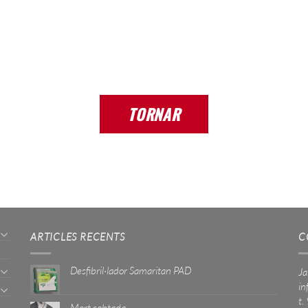
TORNAR
ARTICLES RECENTS
C
Desfibril·lador Samaritan PAD
Ja
in
t.
Mort sobtada