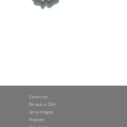
Coneix-nos
Per què un DEA
Servei Integral
Projectes