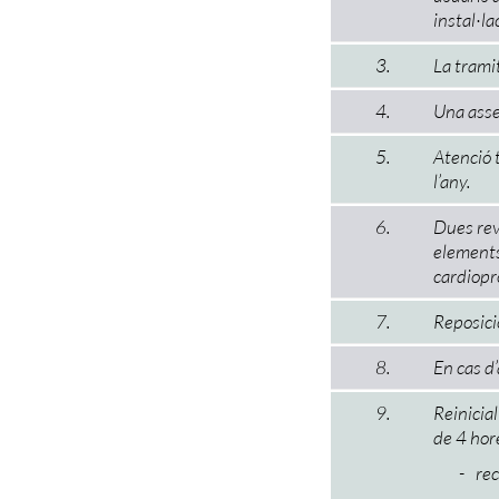
instal·la
3.
La tramit
4.
Una asse
5.
Atenció t
l’any.
6.
Dues revi
elements 
cardiopr
7.
Reposició
8.
En cas d’
9.
Reinicial
de 4 hore
rec