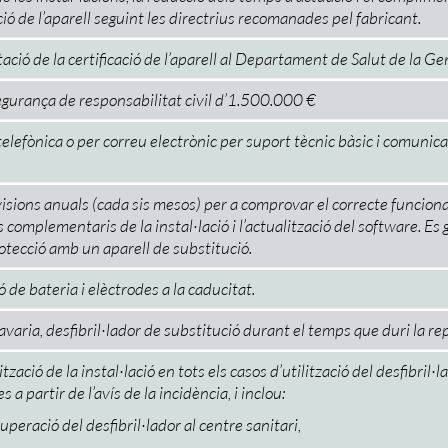
ció de l’aparell seguint les directrius recomanades pel fabricant.
ació de la certificació de l’aparell al Departament de Salut de la G
gurança de responsabilitat civil d’1.500.000 €
elefònica o per correu electrònic per suport tècnic bàsic i comunicac
sions anuals (cada sis mesos) per a comprovar el correcte funcioname
complementaris de la instal·lació i l’actualització del software. Es
otecció amb un aparell de substitució.
 de bateria i elèctrodes a la caducitat.
avaria, desfibril·lador de substitució durant el temps que duri la re
ització de la instal·lació en tots els casos d’utilització del desfibri
s a partir de l’avís de la incidència, i inclou:
uperació del desfibril·lador al centre sanitari,