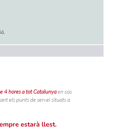
ió.
 4 hores a tot Catalunya
en cas
ant els punts de servei situats a
empre estarà llest.