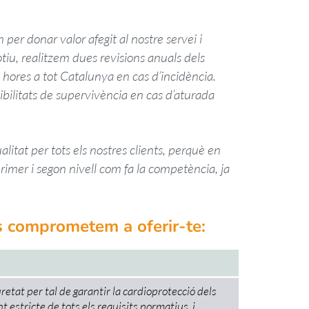
per donar valor afegit al nostre servei i
iu, realitzem dues revisions anuals dels
 hores a tot Catalunya en cas d’incidència.
bilitats de supervivència en cas d’aturada
itat per tots els nostres clients, perquè en
rimer i segon nivell com fa la competència, ja
ens comprometem a oferir-te:
retat per tal de garantir la cardioprotecció dels
t estricte de tots els requisits normatius, i