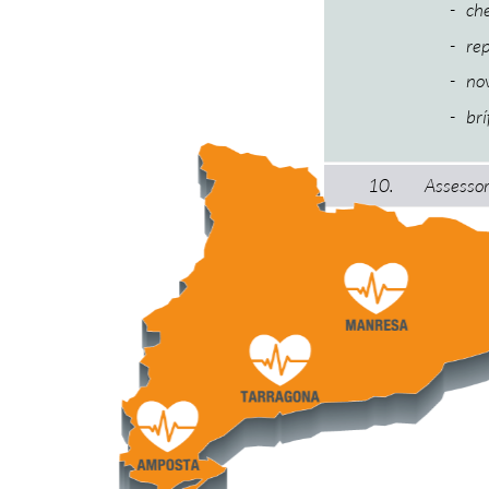
che
rep
nov
brí
10.
Assessor